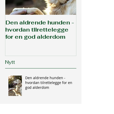
Den aldrende hunden -
Hva er oste
hvordan tilrettelegge
og hvorfor 
for en god alderdom
sjekke for d
Nytt
Den aldrende hunden -
hvordan tilrettelegge for en
god alderdom